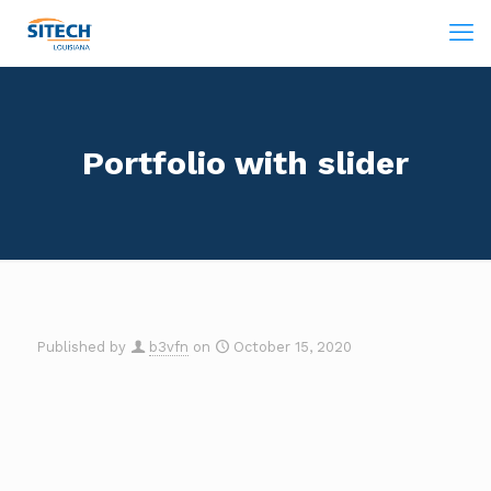
Portfolio with slider
Published by
b3vfn
on
October 15, 2020